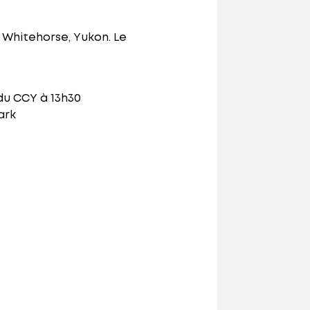
à Whitehorse, Yukon. Le
du CCY à 13h30
ark