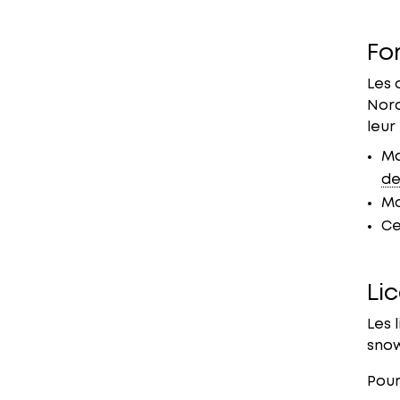
Fo
Les 
Nord
leur
Mo
de
Mo
Ce
Lic
Les 
snow
Pour