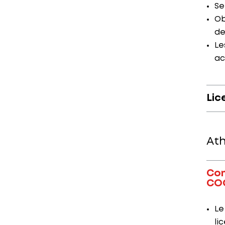
Se
Ob
de
Le
ac
Lic
Ath
Com
CO
Le
li