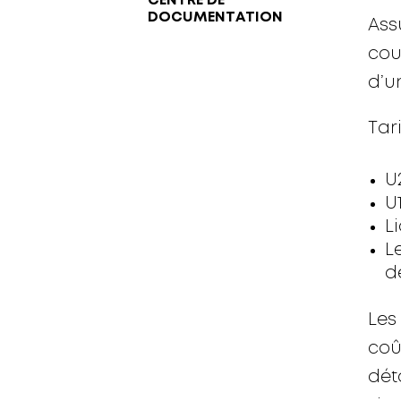
CENTRE DE
DOCUMENTATION
Ass
cou
d’u
Tar
U
U
L
L
d
Les
coû
déta