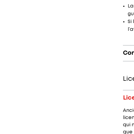
La
gu
Si
l’
Com
Li
Lic
Anci
lice
qui 
que 