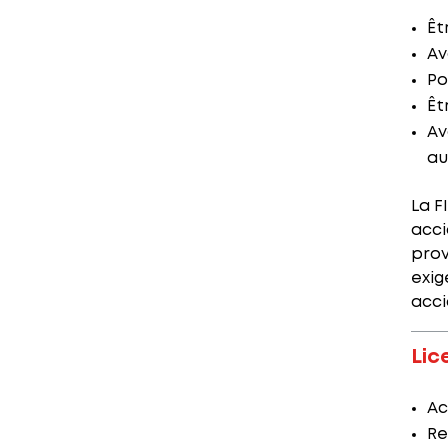
Êt
Av
Po
Êt
Av
au
La F
acci
prov
exig
acci
Lic
Ac
Re