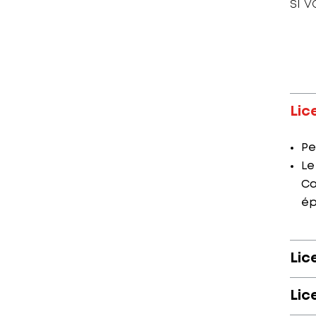
si 
Lic
Pe
Le
Ca
ép
Lic
Lic