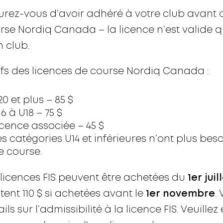
urez-vous d’avoir adhéré à votre club avant
rse Nordiq Canada – la licence n’est valide q
n club.
ifs des licences de course Nordiq Canada :
20 et plus – 85 $
16 à U18 – 75 $
icence associée – 45 $
es catégories U14 et inférieures n’ont plus bes
e course.
 licences FIS peuvent être achetées du
1er juil
tent 110 $ si achetées avant le
1er novembre
.
ils sur l’admissibilité à la licence FIS.
Veuillez 