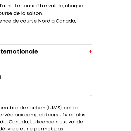
l’athlète ; pour être valide, chaque
urse de la saison.
licence de course Nordiq Canada,
nternationale
a
membre de soutien (LJMS), cette
servée aux compétiteurs U14 et plus
iq Canada. La licence n’est valide
 délivrée et ne permet pas