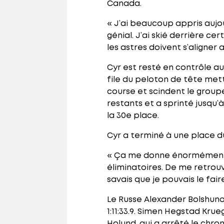
Canada.
« J’ai beaucoup appris aujou
génial. J’ai skié derrière cer
les astres doivent s’aligner
Cyr est resté en contrôle a
file du peloton de tête mett
course et scindent le groupe
restants et a sprinté jusqu’
la 30e place.
Cyr a terminé à une place d
« Ça me donne énormément co
éliminatoires. De me retrouve
savais que je pouvais le fair
Le Russe Alexander Bolshuno
1:11:33.9. Simen Hegstad Kru
Holund, qui a arrêté le chron