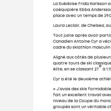
La Suédoise Frida Karlsson 
coéquipière Ebba Andersson 
place avec un temps de 39:0
Laura Leclair, de Chelsea, a
Tout juste après avoir part
Canadien Antoine Cyr a vécu
cadre du skiathlon masculin
Aligné aux côtés de plusieu
quatre tours de ski classique
e
élite, en se classant 27
à 1:1
Cyr a été le deuxième athlèt
« J’avais des skis formidabl
fait un excellent travail ave
niveau de la Coupe du mond
groupés sont un véritable c