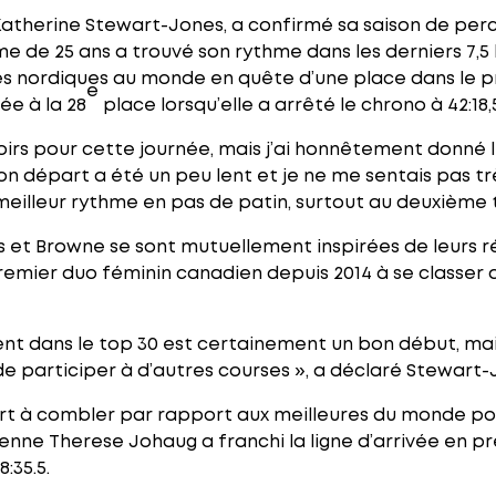
atherine Stewart-Jones, a confirmé sa saison de perc
 de 25 ans a trouvé son rythme dans les derniers 7,5 k
es nordiques au monde en quête d’une place dans le pr
e
ée à la 28
place lorsqu’elle a arrêté le chrono à 42:18,
oirs pour cette journée, mais j’ai honnêtement donné 
n départ a été un peu lent et je ne me sentais pas tr
n meilleur rythme en pas de patin, surtout au deuxième 
et Browne se sont mutuellement inspirées de leurs résu
remier duo féminin canadien depuis 2014 à se classer 
ent dans le top 30 est certainement un bon début, mai
e de participer à d’autres courses », a déclaré Stewart-
rt à combler par rapport aux meilleures du monde pou
ne Therese Johaug a franchi la ligne d’arrivée en pr
:35.5.