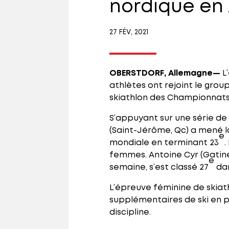
nordique en
27 FÉV, 2021
OBERSTDORF, Allemagne—
L
athlètes ont rejoint le grou
skiathlon des Championnats 
S’appuyant sur une série de
(Saint-Jérôme, Qc) a mené l
e
mondiale en terminant 23
.
femmes. Antoine Cyr (Gatin
e
semaine, s’est classé 27
dan
L’épreuve féminine de skiath
supplémentaires de ski en 
discipline.