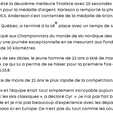
a été la deuxième meilleure finaliste avec 30 secondes
pour la médaille d’argent. Karlsson a remporté la ph
5.5. Andersson s’est contentée de la médaille de bronz
e
u Québec, a terminé à la 48
place avec un temps de 45
icipé aux Championnats du monde de ski nordique des m
 une journée exceptionnelle en se mesurant aux fonde
 de 30 kilomètres.
rs de ses idoles, le jeune homme de 22 ans a skié de 
, ce qui lui a permis de se hisser pour la première fois
5:35,8.
e de moins de 23 ans le plus rapide de la compétition
es et l’équipe était tout simplement incroyable aujourd
c les skis classiques », a déclaré Cyr. « Je n’ai pas fa
e et je n’ai pas beaucoup d’expérience avec les dépa
haos ici en Europe. Ce n’est pas du tout comme les co