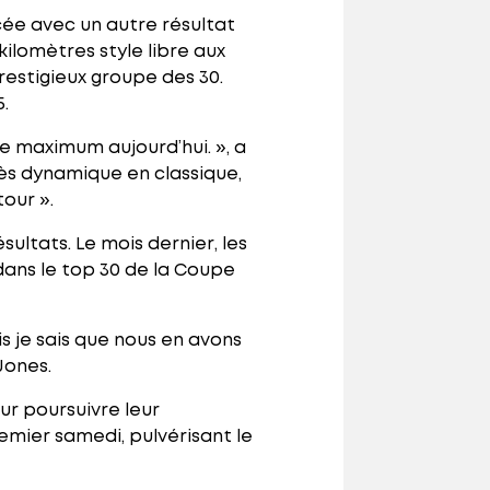
ée avec un autre résultat
ilomètres style libre aux
estigieux groupe des 30.
5.
le maximum aujourd’hui. », a
ès dynamique en classique,
tour ».
ltats. Le mois dernier, les
dans le top 30 de la Coupe
s je sais que nous en avons
Jones.
r poursuivre leur
emier samedi, pulvérisant le