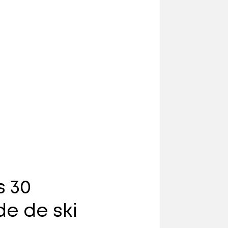
s 30
e de ski