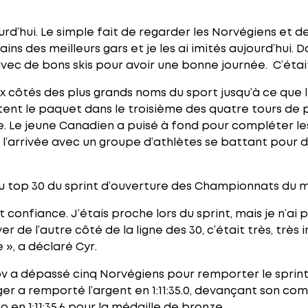
rd’hui. Le simple fait de regarder les Norvégiens et de
tains des meilleurs gars et je les ai imités aujourd’hui.
 avec de bons skis pour avoir une bonne journée. C’étai
ux côtés des plus grands noms du sport jusqu’à ce que 
ent le paquet dans le troisième des quatre tours de p
. Le jeune Canadien a puisé à fond pour compléter les 
à l’arrivée avec un groupe d’athlètes se battant pour 
u top 30 du sprint d’ouverture des Championnats du m
nfiance. J’étais proche lors du sprint, mais je n’ai
r de l’autre côté de la ligne des 30, c’était très, trè
e », a déclaré Cyr.
v a dépassé cinq Norvégiens pour remporter le sprint
eger a remporté l’argent en 1:11:35.0, devançant son co
o en 1:11:35.6 pour la médaille de bronze.