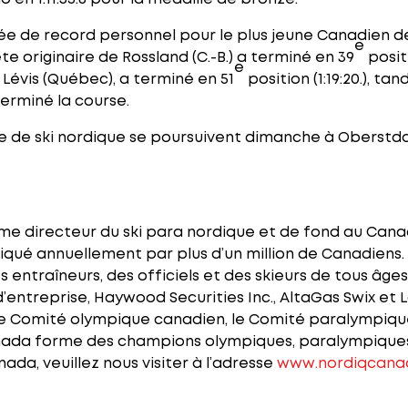
e de record personnel pour le plus jeune Canadien d
e
ète originaire de Rossland (C.-B.) a terminé en 39
posit
e
de Lévis (Québec), a terminé en 51
position (1:19:20.), ta
terminé la course.
de ski nordique se poursuivent dimanche à Oberstdor
me directeur du ski para nordique et de fond au Canada
atiqué annuellement par plus d’un million de Canadien
 entraîneurs, des officiels et des skieurs de tous âges
’entreprise, Haywood Securities Inc., AltaGas Swix et L
 Comité olympique canadien, le Comité paralympique
nada forme des champions olympiques, paralympiques
ada, veuillez nous visiter à l’adresse
www.nordiqcana